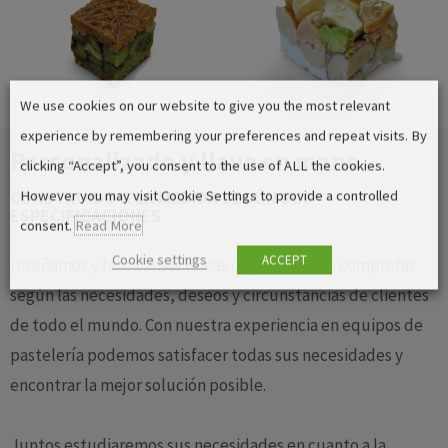
We use cookies on our website to give you the most relevant
experience by remembering your preferences and repeat visits. By
Personalizado y llave en mano
clicking “Accept”, you consent to the use of ALL the cookies.
CONSTRUIDO A LA MEDIDA SEGÚN SUS
However you may visit Cookie Settings to provide a controlled
ESPECIFICACIONES
consent.
Read More
Cookie settings
ACCEPT
Diseñamos y fabricamos líneas de producción completas
según las necesidades, deseos y circunstancias de clientes
de todo el mundo. Con nuestra experiencia en equipos de
pastelería podemos satisfacer todas sus necesidades y
encontrar la mejor solución posible.
Juntos estudiaremos sus necesidades en cuanto a la