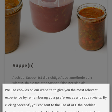
Suppe(n)
Auch bei Suppen ist die richtige Absetzmethode sehr
wichtig, da die meisten Suppen flüssiger sind als
beispielsweise Soßen und dadurch die Gefahr von
We use cookies on our website to give you the most relevant
Spritzern steigt. Darüber hinaus ist es wichtig, dass die
experience by remembering your preferences and repeat visits. By
Struktur der Suppe erhalten bleibt und eventuell
hinzugefügte Zutaten (Stücke) intakt bleiben.
clicking “Accept”, you consent to the use of ALL the cookies.