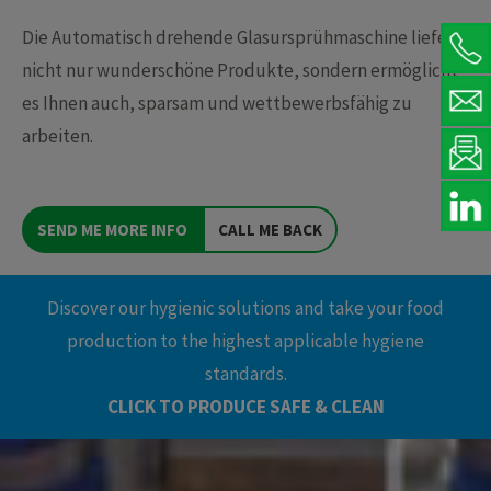
Die Automatisch drehende Glasursprühmaschine liefert
nicht nur wunderschöne Produkte, sondern ermöglicht
es Ihnen auch, sparsam und wettbewerbsfähig zu
arbeiten.
SEND ME MORE INFO
CALL ME BACK
Discover our hygienic solutions and take your food
production to the highest applicable hygiene
standards.
CLICK TO PRODUCE SAFE & CLEAN