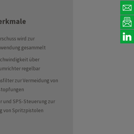
erkmale
schuss wird zur
rwendung gesammelt
chwindigkeit über
mrichter regelbar
sfilter zur Vermeidung von
stopfungen
r und SPS-Steuerung zur
g von Spritzpistolen