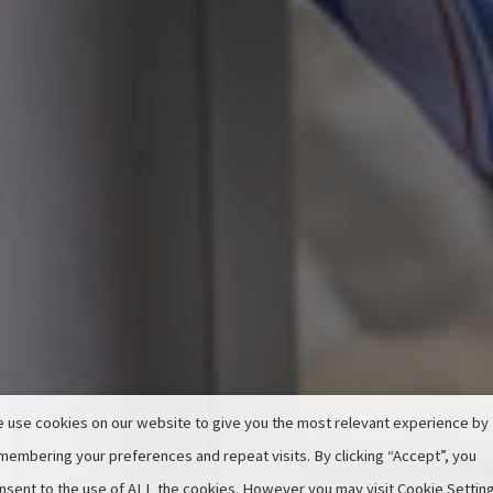
 use cookies on our website to give you the most relevant experience by
membering your preferences and repeat visits. By clicking “Accept”, you
nsent to the use of ALL the cookies. However you may visit Cookie Settin