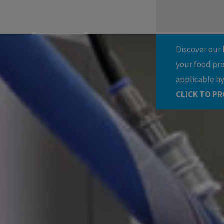
Discover our 
your food pr
applicable h
CLICK TO PR