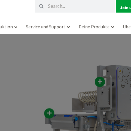
Suche
Suche
Join 
uktion
Service und Support
Deine Produkte
Übe