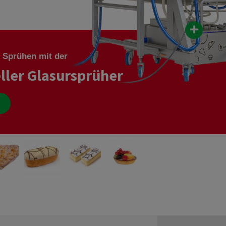
prayer
Trennmittelsprüher
Cupcakes
Gebäck
ensprüher
Spraymix
Red Velvet
rühmaschine
Industrieller Glasursprüher
tisch drehende
Geleesprühmaschine Jelly Easy
 Sprühen mit der
sprühmaschine
eller Glasursprüher