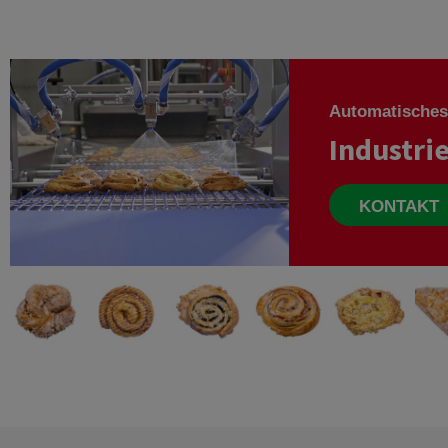
Chocos
Croissants
Scheib
Käsekuchen
Zielsp
Automa
Automatisches
Glasur
Industri
KONTAKT