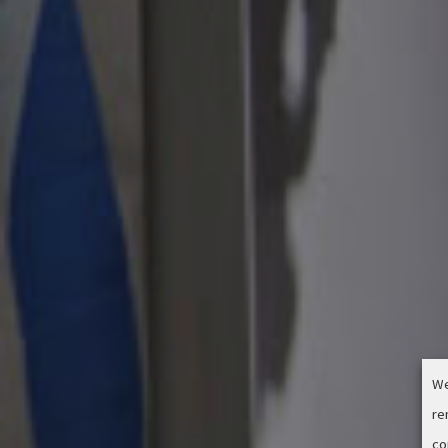
We
re
co