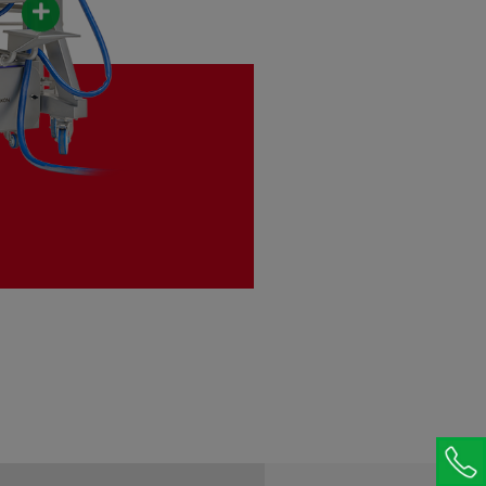
Rundsprühmaschine
Spraymix CC
Automatischer Sirupsprüher
Schmelztank