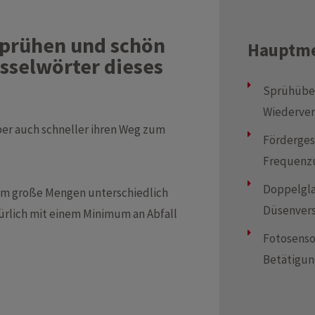
Sprühen und schön
Hauptm
üsselwörter dieses
Sprühüber
Wiederve
aber auch schneller ihren Weg zum
Förderges
Frequenzu
Doppelgla
 um große Mengen unterschiedlich
Düsenver
ürlich mit einem Minimum an Abfall
Fotosenso
Betätigun