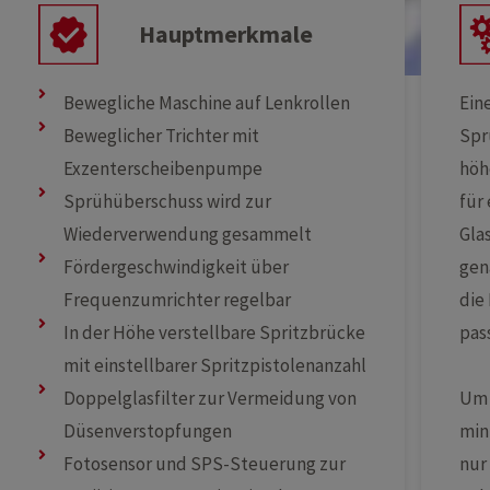
Hauptmerkmale
Bewegliche Maschine auf Lenkrollen
Ein
Beweglicher Trichter mit
Spr
Exzenterscheibenpumpe
höh
Sprühüberschuss wird zur
für
Wiederverwendung gesammelt
Gla
Fördergeschwindigkeit über
gen
Frequenzumrichter regelbar
die
In der Höhe verstellbare Spritzbrücke
pas
mit einstellbarer Spritzpistolenanzahl
Um 
Doppelglasfilter zur Vermeidung von
min
Düsenverstopfungen
nur
Fotosensor und SPS-Steuerung zur