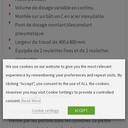
Volume de dosage variable en continu.
Montée sur un bâti en C en acier inoxydable.
Pont de dosage montant/descendant
pneumatique.
Largeur de travail de 400 à 800 mm.
Équipée de 2 roulettes fixes et de 2 roulettes
pivotantes.
We use cookies on our website to give you the most relevant
Vaste gamme de paramètres.
experience by remembering your preferences and repeat visits. By
clicking “Accept”, you consent to the use of ALL the cookies.
However you may visit Cookie Settings to provide a controlled
Fonctionnement
consent.
Read More
Cookie settings
ACCEPT
Les produits à déposer sont aspirés depuis la
trémie par les pistons dans les cylindres. Le piston