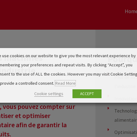
Hom
s machines
 use cookies on our website to give you the most relevant experience by
Pourqu
membering your preferences and repeat visits. By clicking “Accept”, you
industrie
nsent to the use of ALL the cookies. However you may visit Cookie Settin
Plus de 35
 provide a controlled consent.
Read More
l'industri
Cookie settings
ACCEPT
Innovatio
s, vous pouvez compter sur
Technologi
iser et optimiser
alimentai
ire afin de garantir la
Optimisati
uits.