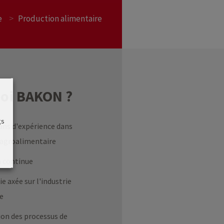
>
e
Production alimentaire
oi BAKON ?
gs
 ans d'expérience dans
e agroalimentaire
n continue
e axée sur l'industrie
re
on des processus de