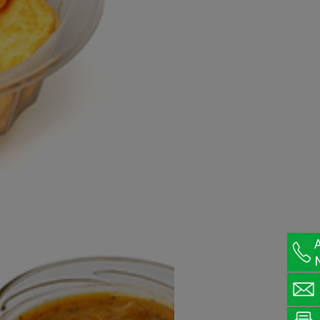
Ligne de graissage et dépose
Ligne de Dépôt
Multifonctionnelle
Ligne de glaçage industrielle
Ligne de Glaçage par Immersion
Machines de dépose et coupe