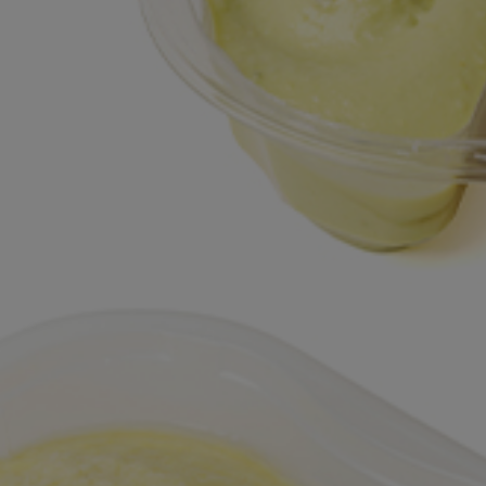
Ligne d
Cupcakes
Pâtisserie
Ligne d
Ligne d