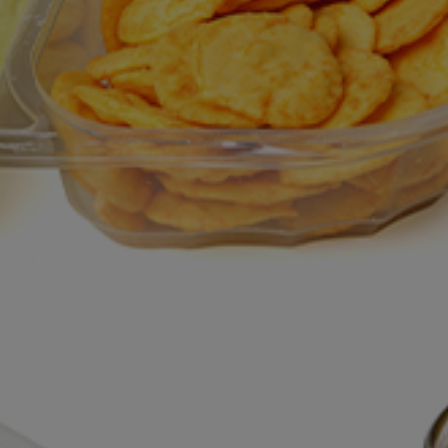
e dépose avec séparateur
Ligne de production de gâteaux
sur mesure
e Coupe Ultrasonique
Ligne de production de desserts
multifonctionnelle
e dépose de pâte à gâteau
Ligne de production de gâteaux