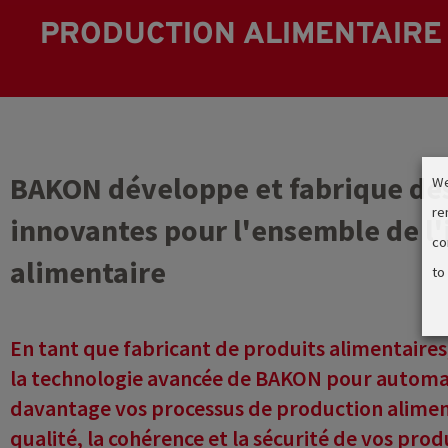
PRODUCTION ALIMENTAIRE
BAKON développe et fabrique de
We
re
innovantes pour l'ensemble de l'
co
alimentaire
to
En tant que fabricant de produits alimentaire
la technologie avancée de BAKON pour automat
davantage vos processus de production alimenta
qualité, la cohérence et la sécurité de vos prod