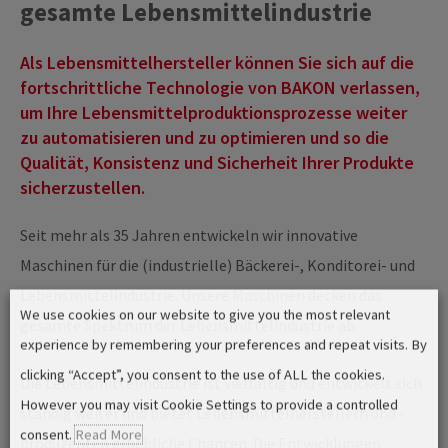
gesamte Lebensmittelindustrie
Als Lebensmittelhersteller können Sie sich auf die
fortschrittliche Technologie von BAKON verlassen,
um Ihre Lebensmittelproduktionsprozesse weiter
zu automatisieren und zu optimieren und so die
Qualität, Konsistenz und Sicherheit Ihrer Produkte
sicherzustellen.
Seit mehr als 35 Jahren entwickeln wir innovative
Maschinen für die (industrielle) Bäckerei-, Konditorei- und
Lebensmittelindustrie. Unsere Maschinen decken das
We use cookies on our website to give you the most relevant
gesamte Spektrum der Lebensmittelindustrie ab.
experience by remembering your preferences and repeat visits. By
clicking “Accept”, you consent to the use of ALL the cookies.
Die Lebensmittelindustrie ist vielfältig und entwickelt sich
However you may visit Cookie Settings to provide a controlled
ständig weiter und bietet Lebensmittelherstellern und -
consent.
Read More
produzenten erhebliche Chancen. Die Entwicklungen