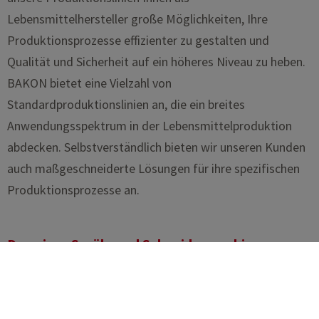
Lebensmittelhersteller große Möglichkeiten, Ihre
Produktionsprozesse effizienter zu gestalten und
Qualität und Sicherheit auf ein höheres Niveau zu heben.
BAKON bietet eine Vielzahl von
Standardproduktionslinien an, die ein breites
Anwendungsspektrum in der Lebensmittelproduktion
abdecken. Selbstverständlich bieten wir unseren Kunden
auch maßgeschneiderte Lösungen für ihre spezifischen
Produktionsprozesse an.
Dressier-, Sprüh- und Schneidemaschinen
Unser Sortiment an Maschinen für die
Lebensmittelproduktion besteht auch aus einer Vielzahl
von Einzelmaschinen im Bereich Dressieren, Spritzen und