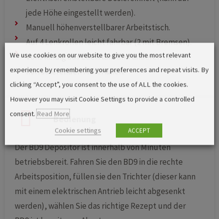
jede Höhe eingestellt werden).
Manuell höhenverstellbarer Arbeitstisch.
Auf 4 Lenkrollen leicht fahrbar (2 mit Bremsen).
We use cookies on our website to give you the most relevant
Vollständig aus Edelstahl und anderen nicht
experience by remembering your preferences and repeat visits. By
korrodierenden Materialien.
clicking “Accept”, you consent to the use of ALL the cookies.
However you may visit Cookie Settings to provide a controlled
consent.
Read More
Bedienung
Cookie settings
ACCEPT
Der BD9 Depositor ist innerhalb von Minuten
betriebsbereit. Fahren Sie den BD9 in die rechte
Arbeitsposition, füllen sie den Trichter (dieser kann
mit einem elektrischen Antrieb leicht abgesenkt
werden), wählen Sie das richtige Rezept und der