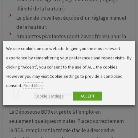
illimité de la hauteur)
Le plan de travail est équipé d'un réglage manuel
de la hauteur.
4 roulettes pivotantes (dont 2 avec freins) pour la
déplacer en toute simplicité.
We use cookies on our website to give you the most relevant
Entièrement construite en acier inoxydable et
experience by remembering your preferences and repeat visits. By
autres matériaux incorrodables.
clicking “Accept”, you consent to the use of ALL the cookies.
However you may visit Cookie Settings to provide a controlled
consent.
Read More
Fonctionnement
Cookie settings
ACCEPT
La Déposeuse BD9 est prête à l’emploi en
seulement quelques minutes. Placez correctement
la BD9, remplissez la trémie (facile à descendre