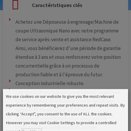
Caractéristiques clés
Achetez une Déposeuse à engrenage/Machine de
coupe Ultrasonique Nano avec notre programme
de service après-vente et assistance RedCase.
Ainsi, vous bénéficierez d'une période de garantie
étendue à 3 ans et vous renforcerez votre position
concurrentielle grâce à un processus de
production fiable et à l'épreuve du futur.
Conception industrielle robuste.
Logement de pompe avec revêtement céramique.
We use cookies on our website to give you the most relevant
Complètement démontable pour le nettoyage.
experience by remembering your preferences and repeat visits. By
Largeur de travail jusqu'à 1 200 mm.
clicking “Accept”, you consent to the use of ALL the cookies.
Cylindres d'alimentation pour une pression
However you may visit Cookie Settings to provide a controlled
constante dans le logement de pompe.