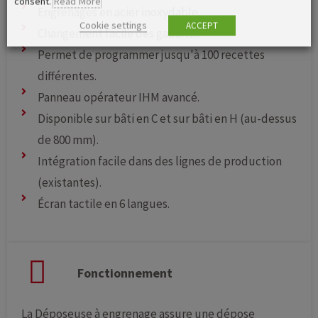
consent.
Read More
Engrenages en acier inoxydable.
Cookie settings
ACCEPT
Changement facile des gabarits.
Permet de programmer jusqu'à 100 recettes
différentes.
Panneau opérateur IHM avancé.
Disponible sur bâti en C et sur bâti en H (au-dessus
de 800 mm).
Intégration facile dans des lignes de production
(existantes).
Écran tactile en 6 langues.
Fonctionnement
La Déposeuse à engrenage assure une dépose