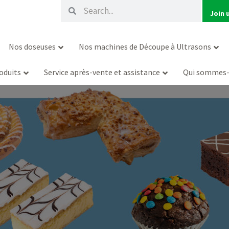
Rechercher
Rechercher
Join 
Nos doseuses
Nos machines de Découpe à Ultrasons
oduits
Service après-vente et assistance
Qui sommes