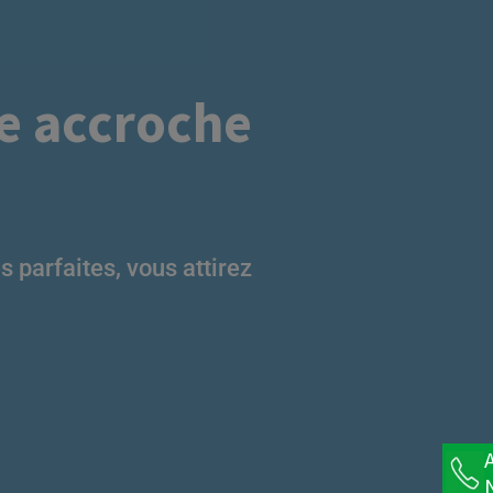
e accroche
Ligne de graissage et dépose
Ligne de Dépôt
Multifonctionnelle
Ligne de glaçage industrielle
Ligne de Glaçage par Immersion
Machines de dépose et coupe
 parfaites, vous attirez