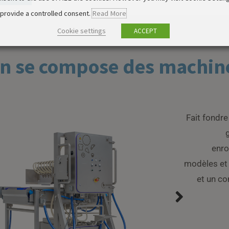
 provide a controlled consent.
Read More
Cookie settings
ACCEPT
on se compose des machin
Fait fondre
enro
modèles et 
et un co