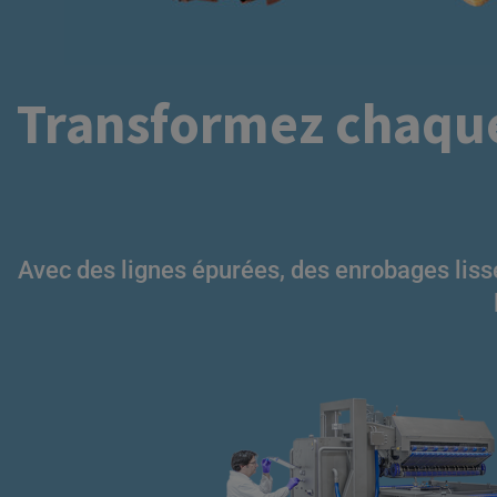
Transformez chaque
Ligne d
Cupcakes
Pâtisserie
Ligne d
Ligne d
Avec des lignes épurées, des enrobages lisse