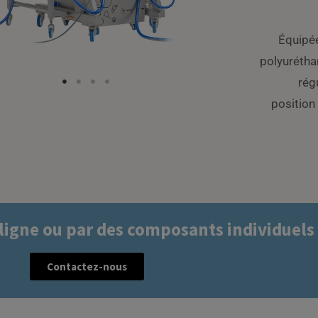
Équipé
polyurétha
rég
position 
 ligne ou par des composants individuels
Contactez-nous