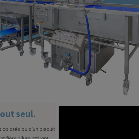
tout seul.
s colorés ou d’un biscuit
 fière allure attirent