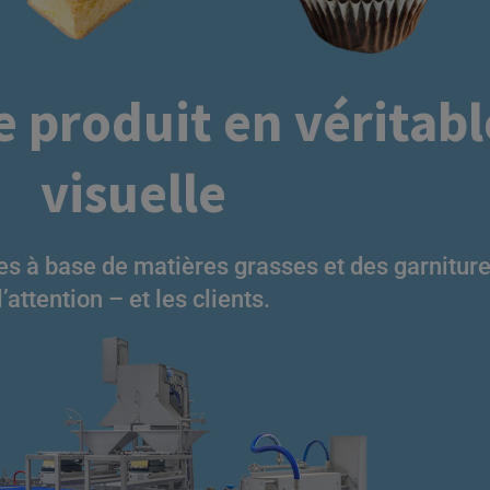
 produit en véritabl
e dépose avec séparateur
Ligne de production de gâteaux
sur mesure
visuelle
e Coupe Ultrasonique
Ligne de production de desserts
multifonctionnelle
e dépose de pâte à gâteau
Ligne de production de gâteaux
s à base de matières grasses et des garnitures
l’attention – et les clients.