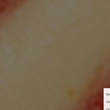
We
re
co