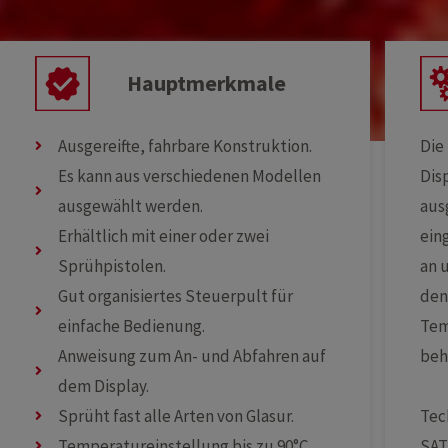
Hauptmerkmale
Ausgereifte, fahrbare Konstruktion.
Die
Es kann aus verschiedenen Modellen
Dis
ausgewählt werden.
aus
Erhältlich mit einer oder zwei
ein
Sprühpistolen.
an 
Gut organisiertes Steuerpult für
den
einfache Bedienung.
Tem
Anweisung zum An- und Abfahren auf
beh
dem Display.
Tec
Sprüht fast alle Arten von Glasur.
SAT
Temperatureinstellung bis zu 90°C.