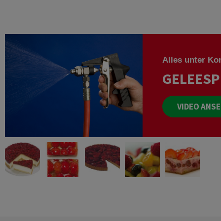
Croissants
Käsekuchen
Alles unter Kon
GELEESP
VIDEO ANS