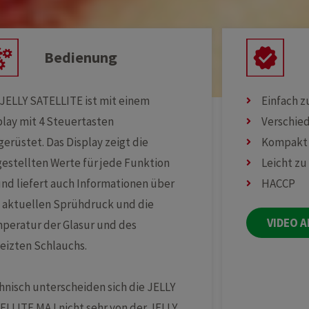
Bedienung
 JELLY SATELLITE ist mit einem
Einfach 
play mit 4 Steuertasten
Verschie
gerüstet. Das Display zeigt die
Kompakt 
gestellten Werte für jede Funktion
Leicht zu
und liefert auch Informationen über
HACCP
 aktuellen Sprühdruck und die
VIDEO 
peratur der Glasur und des
eizten Schlauchs.
hnisch unterscheiden sich die JELLY
ELLITE MA I nicht sehr von der JELLY