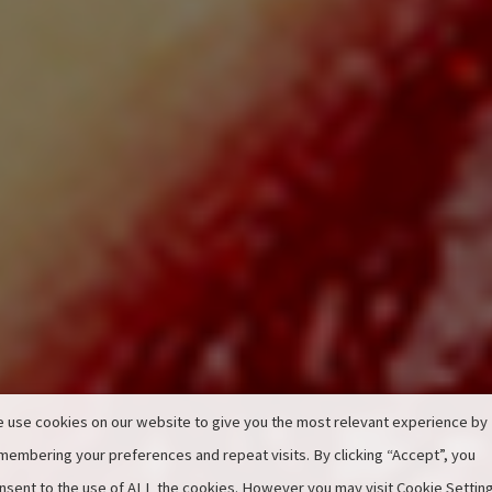
 use cookies on our website to give you the most relevant experience by
membering your preferences and repeat visits. By clicking “Accept”, you
nsent to the use of ALL the cookies. However you may visit Cookie Settin