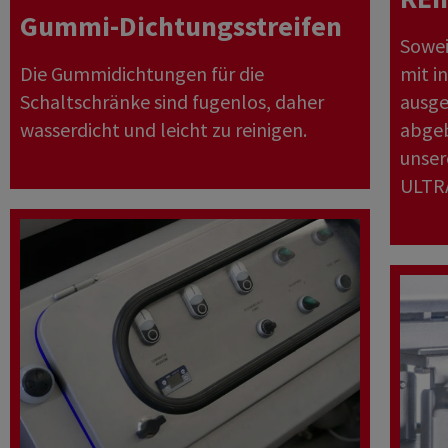
Gummi-Dichtungsstreifen
Sowei
Die Gummidichtungen für die
mit i
Schaltschränke sind fugenlos, daher
ausge
wasserdicht und leicht zu reinigen.
abgeb
unser
ULTR