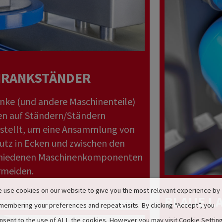
HRANKSTÄNDER
nke (und andere Maschinenteile)
n auf Ständern/Ständern
stellt, um eine Ansammlung von
tz in Ecken und zwischen den
chiedenen Maschinenkomponenten
rmeiden.
 use cookies on our website to give you the most relevant experience by
BLAUE L
membering your preferences and repeat visits. By clicking “Accept”, you
nsent to the use of ALL the cookies. However you may visit Cookie Settin