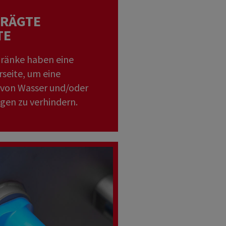
RÄGTE
TE
ränke haben eine
seite, um eine
von Wasser und/oder
gen zu verhindern.