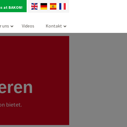
us at BAKON!
r uns
Videos
Kontakt
eren
n bietet.