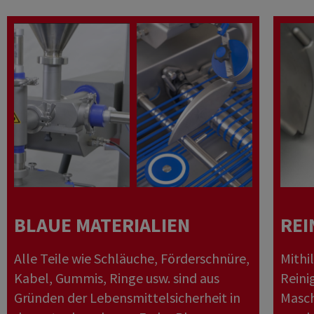
Croissants
Käsekuchen
BLAUE MATERIALIEN
REI
Alle Teile wie Schläuche, Förderschnüre,
Mithi
Kabel, Gummis, Ringe usw. sind aus
Reini
Gründen der Lebensmittelsicherheit in
Masch