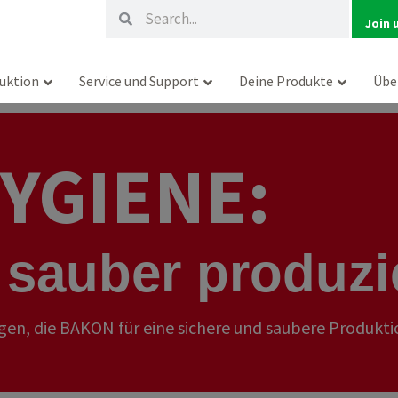
Suche
Suche
Join 
uktion
Service und Support
Deine Produkte
Übe
YGIENE:
 sauber produzi
gen, die BAKON für eine sichere und saubere Produktio