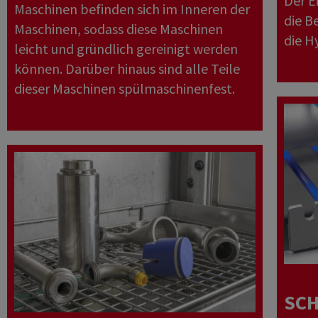
Der E
Maschinen befinden sich im Inneren der
die B
Maschinen, sodass diese Maschinen
die H
leicht und gründlich gereinigt werden
können. Darüber hinaus sind alle Teile
dieser Maschinen spülmaschinenfest.
SCH