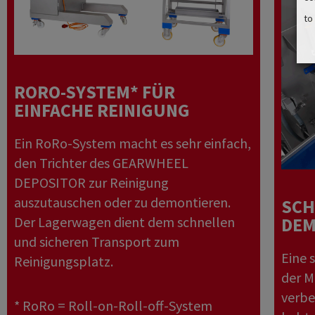
to
RORO-SYSTEM* FÜR
EINFACHE REINIGUNG
Ein RoRo-System macht es sehr einfach,
den Trichter des GEARWHEEL
DEPOSITOR zur Reinigung
auszutauschen oder zu demontieren.
SCH
Der Lagerwagen dient dem schnellen
DEM
und sicheren Transport zum
Eine 
Reinigungsplatz.
der M
verbe
* RoRo = Roll-on-Roll-off-System