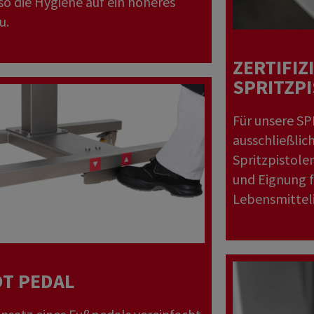
so die Hygiene auf ein höheres
u.
ZERTIFIZ
SPRITZP
Für unsere 
ausschließlich
Spritzpistole
und Eignung f
Lebensmitteli
T PEDAL