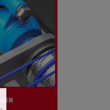
AGER
gs