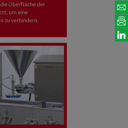
 die Oberfläche der
zt, um eine
n zu verhindern.