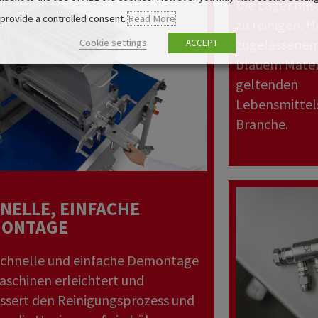
Die Lager uns
 provide a controlled consent.
Read More
zu reinigen. H
zugelassenem
Cookie settings
ACCEPT
blauem Materi
geltenden
Lebensmittels
Branche.
NELLE, EINFACHE
ONTAGE
schnelle und einfache Demontage
aschinen erleichtert und
ssert den Reinigungsprozess und