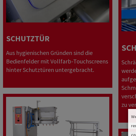
SCHUTZTÜR
SC
Aus hygienischen Gründen sind die
Bedienfelder mit Vollfarb-Touchscreens
Schrä
hinter Schutztüren untergebracht.
werde
aufge
Schmu
vers
zu ve
We
re
co