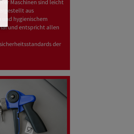
erer Maschinen sind leicht
ergestellt aus
 und hygienischem
al und entspricht allen
icherheitsstandards der