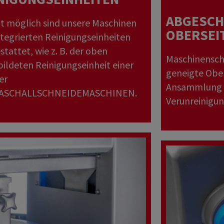
ABGESCH
t möglich sind unsere Maschinen
OBERSEI
ntegrierten Reinigungseinheiten
stattet, wie z. B. der oben
Maschinensch
ildeten Reinigungseinheit einer
geneigte Ober
er
Ansammlung 
ASCHALLSCHNEIDEMASCHINEN.
Verunreinigun