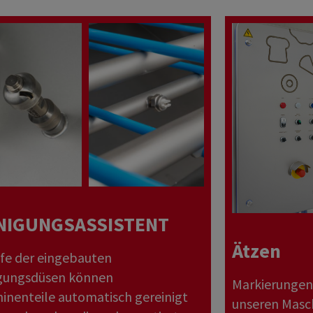
Cupcakes
Gebäck
Red Velvet
NIGUNGSASSISTENT
Ätzen
lfe der eingebauten
gungsdüsen können
Markierungen
inenteile automatisch gereinigt
unseren Masc