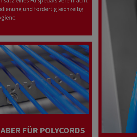
insatz eines Fußpedals vereinfacht
edienung und fördert gleichzeitig
ygiene.
ABER FÜR POLYCORDS