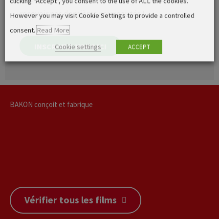
clicking “Accept”, you consent to the use of ALL the cookies.
recevoir nos dernières nouveautés !
However you may visit Cookie Settings to provide a controlled
consent.
Read More
INSCRIVEZ-VOUS ICI
Cookie settings
ACCEPT
BAKON conçoit et fabrique
MACHINES DE PULVÉRISATION
MACHINES DE COUPE
MACHINES DE DÉPOSE
MACHINES À DÉCORER
Vérifier tous les films