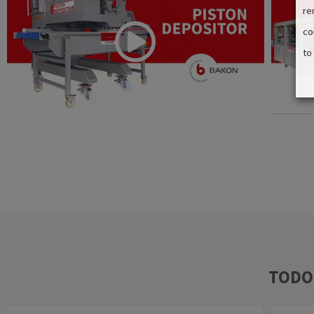
re
co
to
TODO