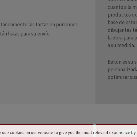
cuanto a la m
productos que
base de esta 
ltáneamente las tartas en porciones
dibujantes t
án listas para su envío.
la obra para 
a su medida.
Bakon es su s
personalizada
optimizar su
 use cookies on our website to give you the most relevant experience by