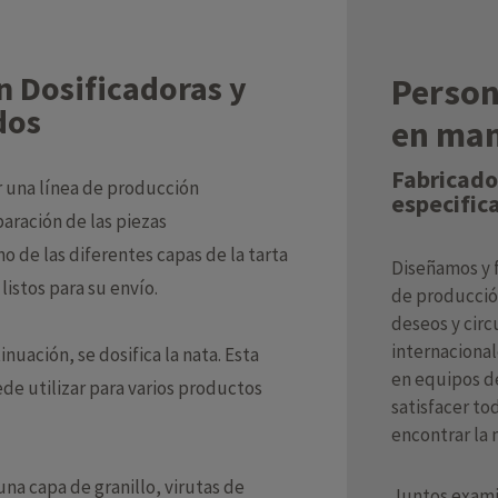
n Dosificadoras y
Person
dos
en ma
Fabricado
er una línea de producción
especific
aración de las piezas
 de las diferentes capas de la tarta
Diseñamos y 
istos para su envío.
de producció
deseos y circ
internacional
inuación, se dosifica la nata. Esta
en equipos d
de utilizar para varios productos
satisfacer to
encontrar la 
una capa de granillo, virutas de
Juntos exami