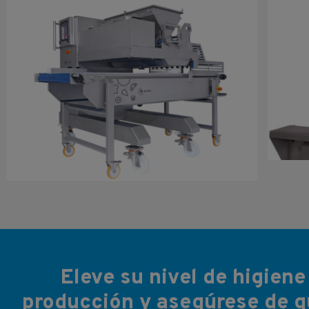
Eleve su nivel de higien
producción y asegúrese de q