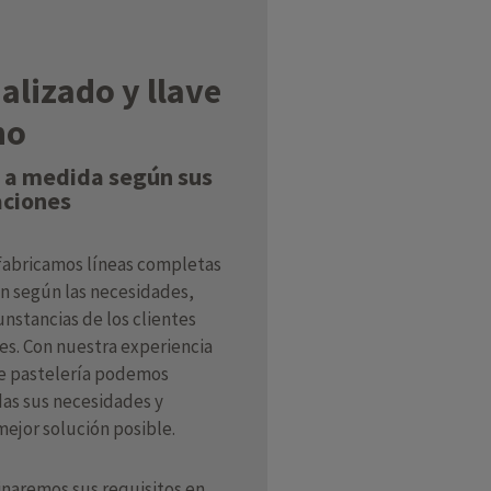
alizado y llave
no
 a medida según sus
aciones
fabricamos líneas completas
n según las necesidades,
unstancias de los clientes
es. Con nuestra experiencia
e pastelería podemos
das sus necesidades y
mejor solución posible.
naremos sus requisitos en