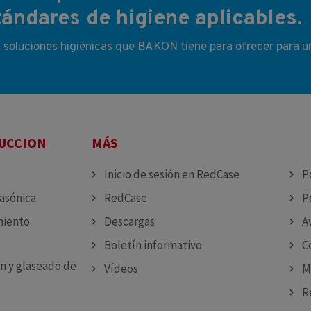
ándares de higiene aplicables.
s soluciones higiénicas que BAKON tiene para ofrecer para u
DUCCION
MÁS
MÁ
Inicio de sesión en RedCase
P
rasónica
RedCase
P
miento
Descargas
A
Boletín informativo
C
n y glaseado de
Vídeos
M
R