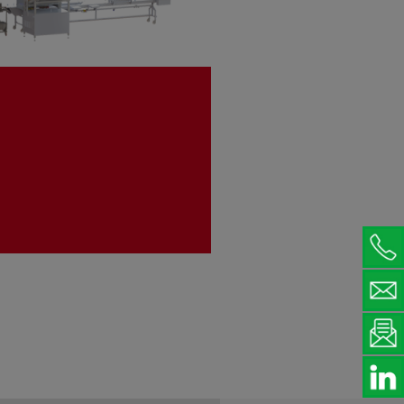
Línea de engrasado y dosificación
Línea de corte por ultrasonidos
Línea de Inmersión
Línea de dosificación de masas
batidas