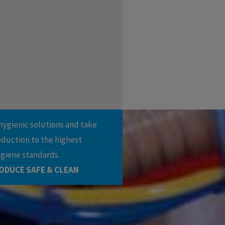
hygienic solutions and take
oduction to the highest
ygiene standards.
ODUCE SAFE & CLEAN