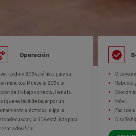
Operación
B
osificadora BD9 está lista para su
Diseño in
 en minutos. Mueve la BD9 a la
Robusta 
ción de trabajo correcta, llena la
Económi
a (que es fácil de bajar por un
Móvil
ionamiento eléctrico), elige la
Fácil de u
eta adecuada y la BD9 está lista para
Diseño hi
ezar a dosificar.