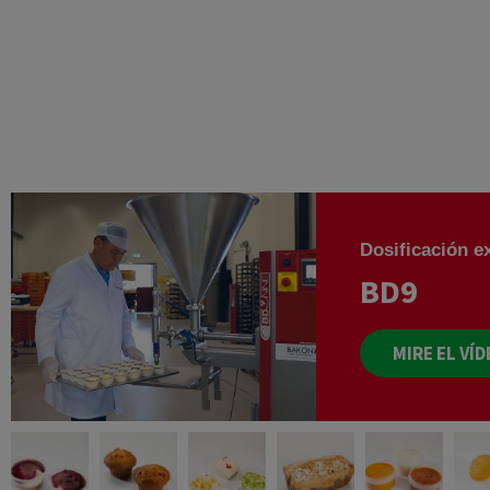
Rango 
Cupcakes
Pastelería
BD9
BD7
BD5
Dosificación e
BD9
MIRE EL VÍ