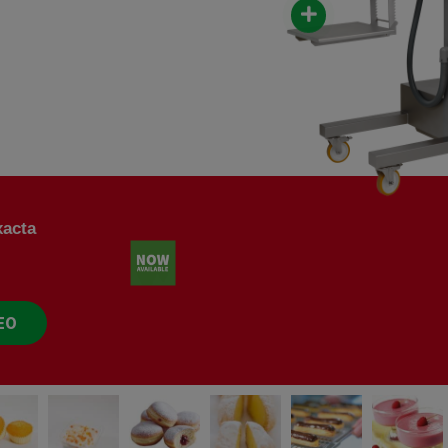
BD
BD3
Drop TT
Extrusor de 3 Rodillos
Contenedor calefactado
xacta
DEO