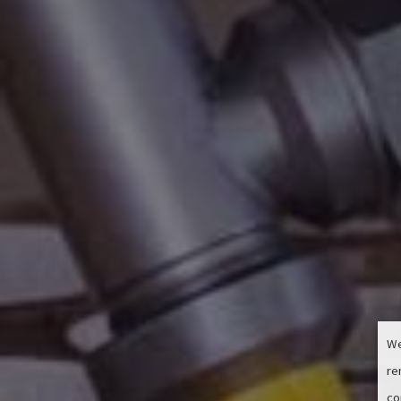
We
re
co