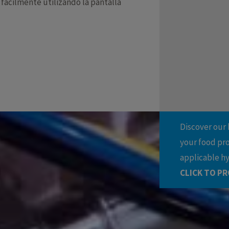
 fácilmente utilizando la pantalla
Discover our 
your food pr
applicable h
CLICK TO PR