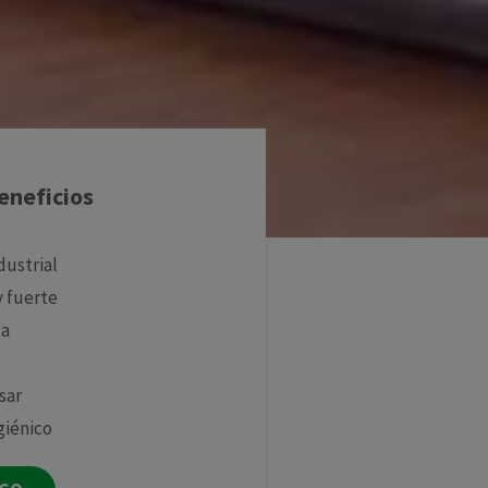
eneficios
dustrial
y fuerte
ca
sar
giénico