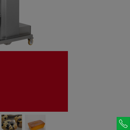
Dosificadora de rodillos
Dosificadora de pistón
Bomba de Transvase