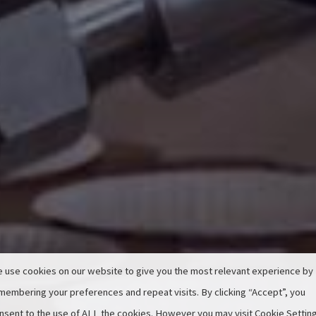
 use cookies on our website to give you the most relevant experience by
membering your preferences and repeat visits. By clicking “Accept”, you
nsent to the use of ALL the cookies. However you may visit Cookie Settin