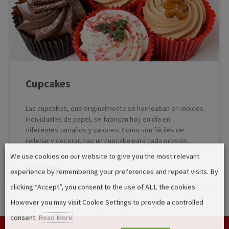
Cupcakes
Las cupcakes, que originalmente se horneaban en moldes
individuales de papel, se fabrican hoy en día en
diferentes tamaños y sabores. Como son fáciles de
rellenar y decorar, hay un cupcake para cada ocasión.
We use cookies on our website to give you the most relevant
READ MORE >
experience by remembering your preferences and repeat visits. By
clicking “Accept”, you consent to the use of ALL the cookies.
However you may visit Cookie Settings to provide a controlled
consent.
Read More