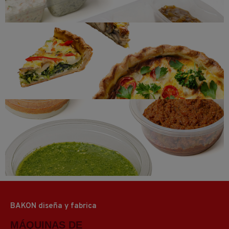
Quiches
Tapenades, Pastas para untar,
Aderezos y Dips
BAKON diseña y fabrica
MÁQUINAS DE