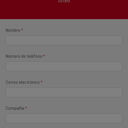
usted
Formulario
Nombre
*
(boletín)
Número de teléfono
*
Correo electrónico
*
Compañía
*