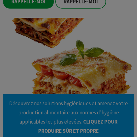
RAPPELLE-MOI
RAPPELLE-MOI
Découvrez nos solutions hygiéniques et amenez votre
production alimentaire aux normes d'hygiène
applicables les plus élevées.
CLIQUEZ POUR
PRODUIRE SÛR ET PROPRE