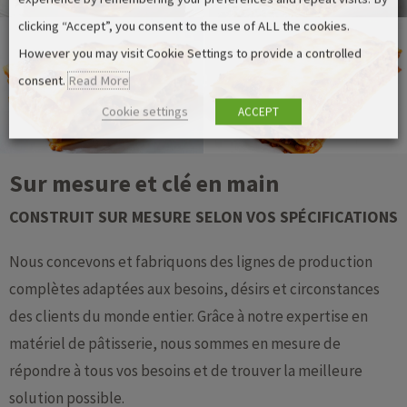
clicking “Accept”, you consent to the use of ALL the cookies.
However you may visit Cookie Settings to provide a controlled
consent.
Read More
Cookie settings
ACCEPT
Sur mesure et clé en main
CONSTRUIT SUR MESURE SELON VOS SPÉCIFICATIONS
Nous concevons et fabriquons des lignes de production
complètes adaptées aux besoins, désirs et circonstances
des clients du monde entier. Grâce à notre expertise en
matériel de pâtisserie, nous sommes en mesure de
répondre à tous vos besoins et de trouver la meilleure
solution possible.