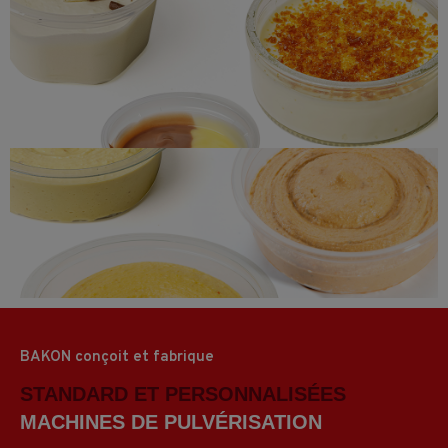
Desserts, Yaourts, Crèmes et Mousses
Hoummous
BAKON conçoit et fabrique
STANDARD ET PERSONNALISÉES
MACHINES DE PULVÉRISATION
MACHINES DE COUPE