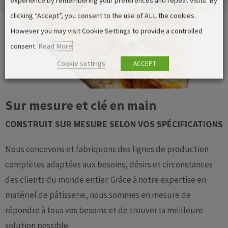
experience by remembering your preferences and repeat visits. By
clicking “Accept”, you consent to the use of ALL the cookies.
However you may visit Cookie Settings to provide a controlled
consent.
Read More
Cookie settings
ACCEPT
Sur mesure et clé en main
CONSTRUIT SUR MESURE SELON VOS SPÉCIFICATIONS
Nous concevons et fabriquons des lignes de production
complètes adaptées aux besoins, désirs et circonstances
des clients du monde entier. Grâce à notre expertise en
matériel de pâtisserie, nous sommes en mesure de
répondre à tous vos besoins et de trouver la meilleure
solution possible.