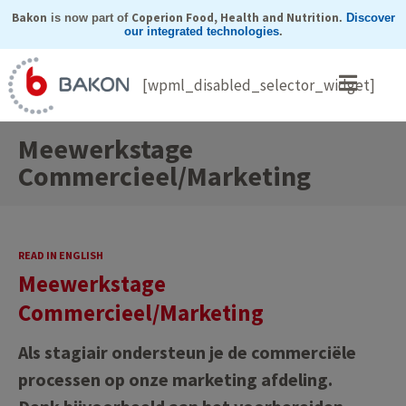
Skip
Bakon
Coperion Food, Health and Nutrition
is now part of
.
Discover
our integrated technologies
.
to
content
[wpml_disabled_selector_widget]
Meewerkstage
Commercieel/Marketing
READ IN ENGLISH
Meewerkstage
Commercieel/Marketing
Als stagiair ondersteun je de commerciële
processen op onze marketing afdeling.