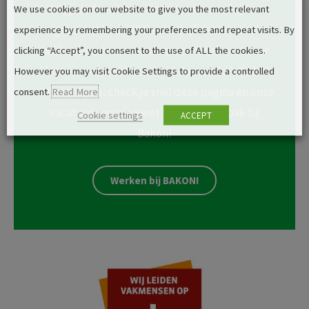
Wil jij werken in een ambitieus team, bij een
We use cookies on our website to give you the most relevant
groeiend bedrijf? Een bedrijf dat slimme
experience by remembering your preferences and repeat visits. By
bakkerijmachines ontwerpt en fabriceert voor
clicking “Accept”, you consent to the use of ALL the cookies.
klanten verspreid over heel de wereld? Als het
However you may visit Cookie Settings to provide a controlled
antwoord ja is, check je snel deze pagina én onze
consent.
Read More
vacatures en wie weet? Ga jij aan de bak bij
Cookie settings
ACCEPT
Bakon!
Werken bij BAKON!